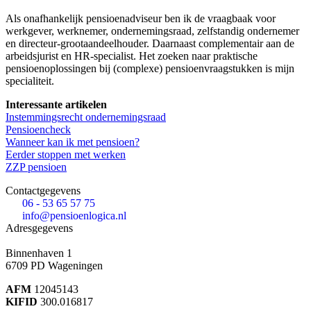
Als onafhankelijk pensioenadviseur ben ik de vraagbaak voor
werkgever, werknemer, ondernemingsraad, zelfstandig ondernemer
en directeur-grootaandeelhouder. Daarnaast complementair aan de
arbeidsjurist en HR-specialist. Het zoeken naar praktische
pensioenoplossingen bij (complexe) pensioenvraagstukken is mijn
specialiteit.
Interessante artikelen
Instemmingsrecht ondernemingsraad
Pensioencheck
Wanneer kan ik met pensioen?
Eerder stoppen met werken
ZZP pensioen
Contactgegevens
06 - 53 65 57 75
info@pensioenlogica.nl
Adresgegevens
Binnenhaven 1
6709 PD
Wageningen
AFM
12045143
KIFID
300.016817