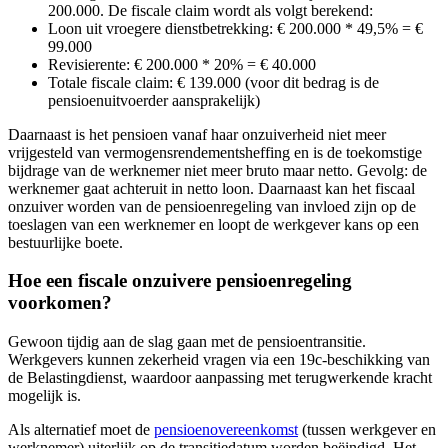
200.000. De fiscale claim wordt als volgt berekend:
Loon uit vroegere dienstbetrekking: € 200.000 * 49,5% = €
99.000
Revisierente: € 200.000 * 20% = € 40.000
Totale fiscale claim: € 139.000 (voor dit bedrag is de
pensioenuitvoerder aansprakelijk)
Daarnaast is het pensioen vanaf haar onzuiverheid niet meer
vrijgesteld van vermogensrendementsheffing en is de toekomstige
bijdrage van de werknemer niet meer bruto maar netto. Gevolg: de
werknemer gaat achteruit in netto loon. Daarnaast kan het fiscaal
onzuiver worden van de pensioenregeling van invloed zijn op de
toeslagen van een werknemer en loopt de werkgever kans op een
bestuurlijke boete.
Hoe een fiscale onzuivere pensioenregeling
voorkomen?
Gewoon tijdig aan de slag gaan met de pensioentransitie.
Werkgevers kunnen zekerheid vragen via een 19c-beschikking van
de Belastingdienst, waardoor aanpassing met terugwerkende kracht
mogelijk is.
Als alternatief moet de
pensioenovereenkomst
(tussen werkgever en
werknemer) uiterlijk op de transitiedatum worden beëindigd. Het