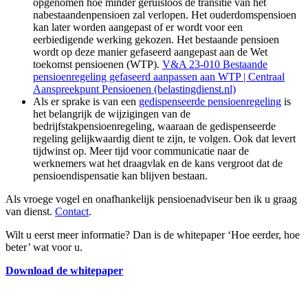
opgenomen hoe minder geruisloos de transitie van het
nabestaandenpensioen zal verlopen. Het ouderdomspensioen
kan later worden aangepast of er wordt voor een
eerbiedigende werking gekozen. Het bestaande pensioen
wordt op deze manier gefaseerd aangepast aan de Wet
toekomst pensioenen (WTP).
V&A 23-010 Bestaande
pensioenregeling gefaseerd aanpassen aan WTP | Centraal
Aanspreekpunt Pensioenen (belastingdienst.nl)
Als er sprake is van een
gedispenseerde pensioenregeling
is
het belangrijk de wijzigingen van de
bedrijfstakpensioenregeling, waaraan de gedispenseerde
regeling gelijkwaardig dient te zijn, te volgen. Ook dat levert
tijdwinst op. Meer tijd voor communicatie naar de
werknemers wat het draagvlak en de kans vergroot dat de
pensioendispensatie kan blijven bestaan.
Als vroege vogel en onafhankelijk pensioenadviseur ben ik u graag
van dienst.
Contact
.
Wilt u eerst meer informatie? Dan is de whitepaper ‘Hoe eerder, hoe
beter’ wat voor u.
Download de whitepaper