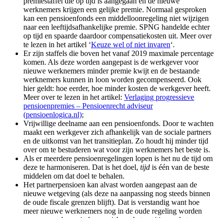
premiestaffel die op tijd is aangegaan en de nieuwe
werknemers krijgen een gelijke premie. Normaal gesproken
kan een pensioenfonds een middelloonregeling niet wijzigen
naar een leeftijdsafhankelijke premie. SPNG handelde echter
op tijd en spaarde daardoor compensatiekosten uit. Meer over
te lezen in het artikel ‘
Keuze wel of niet invaren
‘.
Er zijn staffels die boven het vanaf 2019 maximale percentage
komen. Als deze worden aangepast is de werkgever voor
nieuwe werknemers minder premie kwijt en de bestaande
werknemers kunnen in loon worden gecompenseerd. Ook
hier geldt: hoe eerder, hoe minder kosten de werkgever heeft.
Meer over te lezen in het artikel:
Verlaging progressieve
pensioenpremies – Pensioenrecht adviseur
(pensioenlogica.nl)
;
Vrijwillige deelname aan een pensioenfonds. Door te wachten
maakt een werkgever zich afhankelijk van de sociale partners
en de uitkomst van het transitieplan. Zo houdt hij minder tijd
over om te bestuderen wat voor zijn werknemers het beste is.
Als er meerdere pensioenregelingen lopen is het nu de tijd om
deze te harmoniseren. Dat is het doel,
tijd
is één van de beste
middelen om dat doel te behalen.
Het partnerpensioen kan alvast worden aangepast aan de
nieuwe wetgeving (als deze na aanpassing nog steeds binnen
de oude fiscale grenzen blijft). Dat is verstandig want hoe
meer nieuwe werknemers nog in de oude regeling worden