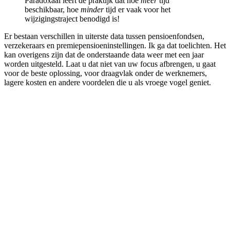
Paradoxaal leert de praktijk dat hoe
meer
tijd
beschikbaar, hoe
minder
tijd er vaak voor het
wijzigingstraject benodigd is!
Er bestaan verschillen in uiterste data tussen pensioenfondsen,
verzekeraars en premiepensioeninstellingen. Ik ga dat toelichten. Het
kan overigens zijn dat de onderstaande data weer met een jaar
worden uitgesteld. Laat u dat niet van uw focus afbrengen, u gaat
voor de beste oplossing, voor draagvlak onder de werknemers,
lagere kosten en andere voordelen die u als vroege vogel geniet.