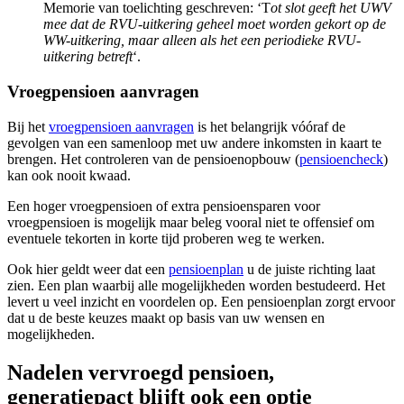
Memorie van toelichting geschreven: ‘T
ot slot geeft het UWV
mee dat de RVU-uitkering geheel moet worden gekort op de
WW-uitkering, maar alleen als het een periodieke RVU-
uitkering betreft
‘.
Vroegpensioen aanvragen
Bij het
vroegpensioen aanvragen
is het belangrijk vóóraf de
gevolgen van een samenloop met uw andere inkomsten in kaart te
brengen. Het controleren van de pensioenopbouw (
pensioencheck
)
kan ook nooit kwaad.
Een hoger vroegpensioen of extra pensioensparen voor
vroegpensioen is mogelijk maar beleg vooral niet te offensief om
eventuele tekorten in korte tijd proberen weg te werken.
Ook hier geldt weer dat een
pensioenplan
u de juiste richting laat
zien. Een plan waarbij alle mogelijkheden worden bestudeerd. Het
levert u veel inzicht en voordelen op. Een pensioenplan zorgt ervoor
dat u de beste keuzes maakt op basis van uw wensen en
mogelijkheden.
Nadelen vervroegd pensioen,
generatiepact blijft ook een optie