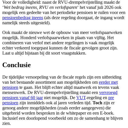
Voor de volledigheid: naast de RVU-drempelvrijstelling maakt de
‘
Wet bedrag ineens, RVU en verlofsparen
‘ het vanaf juli 2026 ook
mogelijk een gedeelte van het periodieke pensioen te ruilen voor een
pensioenbedrag ineens
(als deze regeling doorgaat, de ingang wordt
namelijk steeds uitgesteld).
Ook maakt de nieuwe wet de opbouw van meer verlofspaarweken
mogelijk. Honderd verlofspaarweken in plaats van vijftig. Het
combineren van verlof met andere regelingen is vaak mogelijk
echter verkeerd toegepast kunnen de fiscale gevolgen groot zijn.
Laat u altijd bijstaan bij dit soort vraagstukken.
Conclusie
De tijdelijke versoepeling van de fiscale regels zijn een uitbreiding
van het bestaande assortiment aan mogelijkheden om
eerder met
pensioen
te gaan. Het blijft echter altijd maatwerk en tevens vaak
mensenwerk. De RVU-drempelvrijstelling maakt een
vervroegd
pensioen vanaf 60 jaar
niet mogelijk. De
VUT
-regeling en
pre
pensioen
zijn inmiddels ook al jaren verleden tijd.
Toch
zijn er
genoeg andere mogelijkheden (zoals eerder aangegeven) die
uitgebreid worden besproken in de whitepaper en een E-boek.
Inclusief een doorlopend voorbeeld om zo de samenhang te blijven
zien.