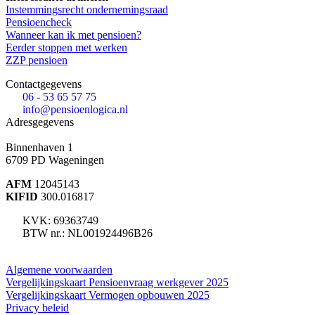
Instemmingsrecht ondernemingsraad
Pensioencheck
Wanneer kan ik met pensioen?
Eerder stoppen met werken
ZZP pensioen
Contactgegevens
06 - 53 65 57 75
info@pensioenlogica.nl
Adresgegevens
Binnenhaven 1
6709 PD
Wageningen
AFM
12045143
KIFID
300.016817
KVK: 69363749
BTW nr.: NL001924496B26
Algemene voorwaarden
Vergelijkingskaart Pensioenvraag werkgever 2025
Vergelijkingskaart Vermogen opbouwen 2025
Privacy beleid