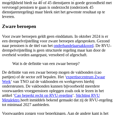
mogelijkheid biedt na 40 of 45 dienstjaren in goede gezondheid met
vervroegd pensioen te gaan is onderzocht (onderzoek 45
dienstjarenregeling) maar bleek niet het gewenste resultaat op te
leveren.
Zware beroepen
Voor zware beroepen geldt geen einddatum. In oktober 2024 is er
een drempelvrijstelling voor zware beroepen afgesproken. Gezond
naar pensioen is de titel van het
onderhandelaarsakkoord
. De RVU-
drempelvrijstelling is geen structurele regeling maar kan door de
overheid worden aangepast, versoberd of afgeschaft.
Wat is de definitie van een zwaar beroep?
De definitie van een zwaar beroep mogen de vakbonden (cao
partijen) of de sector zelf bepalen. Het ‘
expertisecentrum Zwaar
Werk
‘ van TNO zal de vakbonden en werkgevers hierbij
ondersteunen. De vakbonden kunnen bijvoorbeeld meerdere
voorwaarden vroegpensioen opleggen zoals ook te lezen in het
artikel ‘
Cao beperkt recht op RVU-regeling
‘.
Stichting RVU
Metalektro
heeft inmiddels bekend gemaakt dat zij de RVU-regeling
tot minimaal 2027 aanbieden.
Voorwaarden zorgen voor beperkingen. Aan de andere kant is het