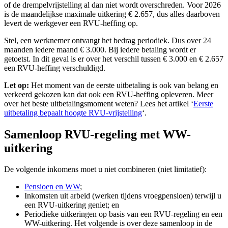
of de drempelvrijstelling al dan niet wordt overschreden. Voor 2026
is de maandelijkse maximale uitkering € 2.657, dus alles daarboven
levert de werkgever een RVU-heffing op.
Stel, een werknemer ontvangt het bedrag periodiek. Dus over 24
maanden iedere maand € 3.000. Bij iedere betaling wordt er
getoetst. In dit geval is er over het verschil tussen € 3.000 en € 2.657
een RVU-heffing verschuldigd.
Let op:
Het moment van de eerste uitbetaling is ook van belang en
verkeerd gekozen kan dat ook een RVU-heffing opleveren. Meer
over het beste uitbetalingsmoment weten? Lees het artikel ‘
Eerste
uitbetaling bepaalt hoogte RVU-vrijstelling
‘.
Samenloop RVU-regeling met WW-
uitkering
De volgende inkomens moet u niet combineren (niet limitatief):
Pensioen en WW
;
Inkomsten uit arbeid (werken tijdens vroegpensioen) terwijl u
een RVU-uitkering geniet; en
Periodieke uitkeringen op basis van een RVU-regeling en een
WW-uitkering. Het volgende is over deze samenloop in de