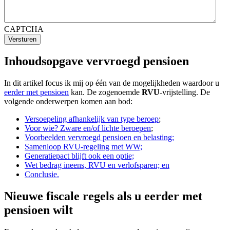
CAPTCHA
Versturen
Inhoudsopgave vervroegd pensioen
In dit artikel focus ik mij op één van de mogelijkheden waardoor u
eerder met pensioen
kan. De zogenoemde
RVU
-vrijstelling. De
volgende onderwerpen komen aan bod:
Versoepeling afhankelijk van type beroep
;
Voor wie? Zware en/of lichte beroepen
;
Voorbeelden vervroegd pensioen en belasting
;
Samenloop RVU-regeling met WW;
Generatiepact blijft ook een optie;
Wet bedrag ineens, RVU en verlofsparen; en
Conclusie.
Nieuwe fiscale regels als u eerder met
pensioen wilt