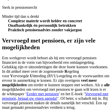
Sterk in pensioenrecht
Minder tijd dan u denkt
Complexe materie wordt helder en concreet
Onafhankelijk én persoonlijk betrokken
Praktisch pensioenadvies zonder vakjargon
Vervroegd met pensioen, er zijn vele
mogelijkheden
Een werkgever wordt beboet als hij een vervroegd pensioen
financiert in de vorm van bijvoorbeeld een ontslagregeling.
Gelukkig zijn er uitzonderingen die deze boete kunnen voorkomen.
In dit artikel meer over de zogenoemde
R
egeling
voor
V
ervroegde
U
ittreding (RVU)-regeling en de voorwaarden om
ervoor in aanmerking te komen. Er zijn overigens
veel meer
mogelijkheden
om eerder te kunnen stoppen met werken. Als u
alle
mogelijkheden om vervroegd met pensioen te gaan wilt lezen is er
de whitepaper ‘
Eerder met pensioen
’ en het E-boek ‘
Vervroegd met
pensioen, bepaal uw eigen agenda!
‘. Of beter, u schakelt mij in. Bij
vervroegd pensioen maken de details namelijk het verschil. Een op
maat gemaakt pensioenadvies verdient u terug.