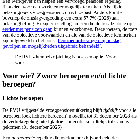
Een werkgever kan helpen een vervroegd pensioen regeling
financieel voor een werknemer mogelijk te maken. Als hij de
belastingregels vroegpensioen correct toepast. Anders komt er
bovenop de ontslagvergoeding een extra 57,7% (2026) aan
belastingheffing. Er zijn vrijstellingstoetsen die de fiscale boete op
eerder met pensioen gaan
kunnen voorkomen. Deze toetsen, de toets
van de objectieve voorwaarden en die van de objectieve kenmerken
zijn uitgewerkt in het boek ‘
Pensioenoplossingen bij ontslag,
gevolgen en mogelijkheden uitgebreid behandeld’.
De RVU-drempelvrijstelling is ook een optie. Voor
wie?
Voor wie? Zware beroepen en/of lichte
beroepen?
Lichte beroepen
De RVU-vrijgestelde vroegpensioenuitkering blijft
tijdelijk
voor alle
beroepen (ook lichtere beroepen) mogelijk tot 31 december 2028 als
de vertrekregeling uiterlijk drie jaar eerder schriftelijk tot stand is
gekomen (31 december 2025).
Een
permanente
regeling die werknemers bijvoorbeeld de