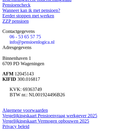
Pensioencheck
Wanneer kan ik met pensioen?
Eerder stoppen met werken
ZZP pensioen
Contactgegevens
06 - 53 65 57 75
info@pensioenlogica.nl
Adresgegevens
Binnenhaven 1
6709 PD
Wageningen
AFM
12045143
KIFID
300.016817
KVK: 69363749
BTW nr.: NL001924496B26
Algemene voorwaarden
Vergelijkingskaart Pensioenvraag werkgever 2025
Vergelijkingskaart Vermogen opbouwen 2025
Privacy beleid