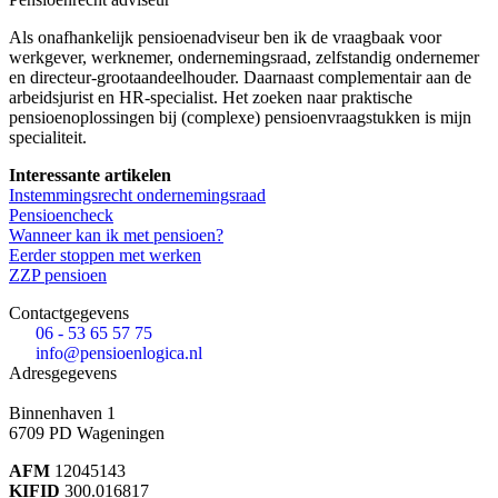
Als onafhankelijk pensioenadviseur ben ik de vraagbaak voor
werkgever, werknemer, ondernemingsraad, zelfstandig ondernemer
en directeur-grootaandeelhouder. Daarnaast complementair aan de
arbeidsjurist en HR-specialist. Het zoeken naar praktische
pensioenoplossingen bij (complexe) pensioenvraagstukken is mijn
specialiteit.
Interessante artikelen
Instemmingsrecht ondernemingsraad
Pensioencheck
Wanneer kan ik met pensioen?
Eerder stoppen met werken
ZZP pensioen
Contactgegevens
06 - 53 65 57 75
info@pensioenlogica.nl
Adresgegevens
Binnenhaven 1
6709 PD
Wageningen
AFM
12045143
KIFID
300.016817