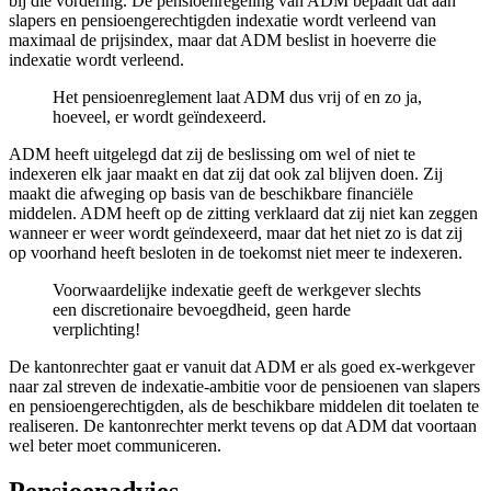
bij die vordering. De pensioenregeling van ADM bepaalt dat aan
slapers en pensioengerechtigden indexatie wordt verleend van
maximaal de prijsindex, maar dat ADM beslist in hoeverre die
indexatie wordt verleend.
Het pensioenreglement laat ADM dus vrij of en zo ja,
hoeveel, er wordt geïndexeerd.
ADM heeft uitgelegd dat zij de beslissing om wel of niet te
indexeren elk jaar maakt en dat zij dat ook zal blijven doen. Zij
maakt die afweging op basis van de beschikbare financiële
middelen. ADM heeft op de zitting verklaard dat zij niet kan zeggen
wanneer er weer wordt geïndexeerd, maar dat het niet zo is dat zij
op voorhand heeft besloten in de toekomst niet meer te indexeren.
Voorwaardelijke indexatie geeft de werkgever slechts
een discretionaire bevoegdheid, geen harde
verplichting!
De kantonrechter gaat er vanuit dat ADM er als goed ex-werkgever
naar zal streven de indexatie-ambitie voor de pensioenen van slapers
en pensioengerechtigden, als de beschikbare middelen dit toelaten te
realiseren. De kantonrechter merkt tevens op dat ADM dat voortaan
wel beter moet communiceren.