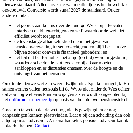
nieuwe standaard. Alleen over de waarde die tijdens het huwelijk is
opgebouwd. Conversie wordt vanaf 2027 de standaard. Onder
andere omdat:
het gebrek aan kennis over de huidige Wvps bij advocaten,
notarissen en bij ex-echtgenoten zelf, waardoor de wet niet
efficiënt wordt toegepast;
de levenslange afhankelijkheid die in het geval van
pensioenverevening tussen ex-echtgenoten blijft bestaan (ze
blijven zonder conversie financieel gebonden); en
het feit dat het formulier niet altijd (op tijd) wordt ingestuurd,
waardoor scheidende partners later bij elkaar moeten
aankloppen en er discussies ontstaan over de hoogte en de
ontvangst van het pensioen.
Ook in de nieuwe wet zijn weer afwijkende afspraken mogelijk. En
samenwoners vallen net zoals bij de Wvps niet onder de Wps echter
dat zou nog wel eens kunnen wijzigen als er wordt aangesloten bij
het
uniforme partnerbegrip
op basis van het nieuwe pensioenstelsel.
Goed om te weten dat de wet nog niet is gewijzigd en er nog
aanpassingen kunnen plaatsvinden. Laat u bij een scheiding dan ook
altijd op maat adviseren. Als onafhankelijk pensioenadviseur kan ik
u daarbij helpen.
Contact
.