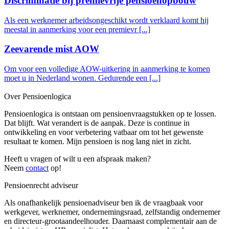
Discriminatie bij premievrije pensioenopbouw
Als een werknemer arbeidsongeschikt wordt verklaard komt hij
meestal in aanmerking voor een premievr [...]
Zeevarende mist AOW
Om voor een volledige AOW-uitkering in aanmerking te komen
moet u in Nederland wonen. Gedurende een [...]
Over Pensioenlogica
Pensioenlogica is ontstaan om pensioenvraagstukken op te lossen.
Dat blijft. Wat verandert is de aanpak. Deze is continue in
ontwikkeling en voor verbetering vatbaar om tot het gewenste
resultaat te komen. Mijn pensioen is nog lang niet in zicht.
Heeft u vragen of wilt u een afspraak maken?
Neem
contact
op!
Pensioenrecht adviseur
Als onafhankelijk pensioenadviseur ben ik de vraagbaak voor
werkgever, werknemer, ondernemingsraad, zelfstandig ondernemer
en directeur-grootaandeelhouder. Daarnaast complementair aan de