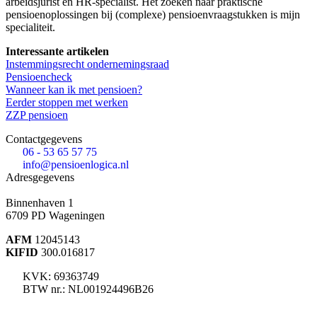
arbeidsjurist en HR-specialist. Het zoeken naar praktische
pensioenoplossingen bij (complexe) pensioenvraagstukken is mijn
specialiteit.
Interessante artikelen
Instemmingsrecht ondernemingsraad
Pensioencheck
Wanneer kan ik met pensioen?
Eerder stoppen met werken
ZZP pensioen
Contactgegevens
06 - 53 65 57 75
info@pensioenlogica.nl
Adresgegevens
Binnenhaven 1
6709 PD
Wageningen
AFM
12045143
KIFID
300.016817
KVK: 69363749
BTW nr.: NL001924496B26