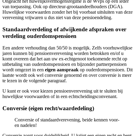
Ongeacht het huwelijksvermogensregime is de Wvps op een ieder
van toepassing. Ook op directeur-grootaandeelhouders (DGA).
Huwelijkse voorwaarden zonder het bij voorbaat uitsluiten van deze
verevening vrijwaren u dus niet van deze pensioendeling.
Standaardverdeling of afwijkende afspraken over
verdeling ouderdomspensioen
Een andere verhouding dan 50/50 is mogelijk. Zelfs voorhuwelijkse
jaren kunnen bij pensioenverevening worden betrokken en/of u
komt overeen dat het aan uw ex-echtgenoot toekomende recht op
uitbetaling van ouderdomspensioen en bijzonder partnerpensioen
wordt omgezet in een
eigen aanspraak
op ouderdomspensioen. Dit
laatste wordt ook wel conversie genoemd en over conversie is meer
te lezen in de volgende paragraaf.
U kunt er ook voor kiezen pensioenverevening uit te sluiten bij
huwelijkse voorwaarden of in een echtscheidingsconvenant.
Conversie (eigen recht/waardedeling)
Conversie of standaardverevening, beide kennen voor-
en nadelen!
Conversie zorgt voor duidelijkheid. U krijgt een eigen recht en bent