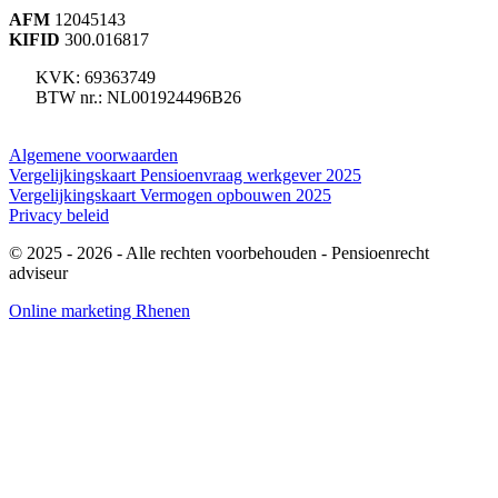
AFM
12045143
KIFID
300.016817
KVK: 69363749
BTW nr.: NL001924496B26
Algemene voorwaarden
Vergelijkingskaart Pensioenvraag werkgever 2025
Vergelijkingskaart Vermogen opbouwen 2025
Privacy beleid
© 2025 - 2026
- Alle rechten voorbehouden - Pensioenrecht
adviseur
Online marketing Rhenen