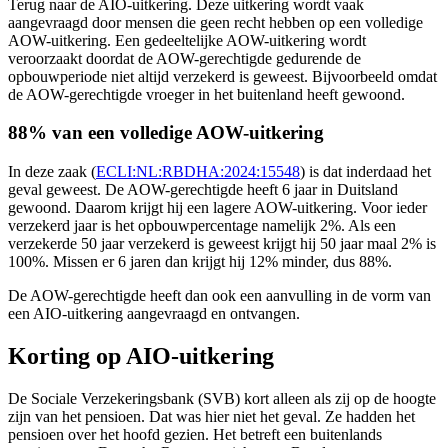
Terug naar de AIO-uitkering. Deze uitkering wordt vaak
aangevraagd door mensen die geen recht hebben op een volledige
AOW-uitkering. Een gedeeltelijke AOW-uitkering wordt
veroorzaakt doordat de AOW-gerechtigde gedurende de
opbouwperiode niet altijd verzekerd is geweest. Bijvoorbeeld omdat
de AOW-gerechtigde vroeger in het buitenland heeft gewoond.
88% van een volledige AOW-uitkering
In deze zaak (
ECLI:NL:RBDHA:2024:15548
) is dat inderdaad het
geval geweest. De AOW-gerechtigde heeft 6 jaar in Duitsland
gewoond. Daarom krijgt hij een lagere AOW-uitkering. Voor ieder
verzekerd jaar is het opbouwpercentage namelijk 2%. Als een
verzekerde 50 jaar verzekerd is geweest krijgt hij 50 jaar maal 2% is
100%. Missen er 6 jaren dan krijgt hij 12% minder, dus 88%.
De AOW-gerechtigde heeft dan ook een aanvulling in de vorm van
een AIO-uitkering aangevraagd en ontvangen.
Korting op AIO-uitkering
De Sociale Verzekeringsbank (SVB) kort alleen als zij op de hoogte
zijn van het pensioen. Dat was hier niet het geval. Ze hadden het
pensioen over het hoofd gezien. Het betreft een buitenlands