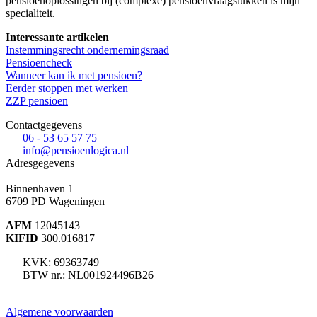
pensioenoplossingen bij (complexe) pensioenvraagstukken is mijn
specialiteit.
Interessante artikelen
Instemmingsrecht ondernemingsraad
Pensioencheck
Wanneer kan ik met pensioen?
Eerder stoppen met werken
ZZP pensioen
Contactgegevens
06 - 53 65 57 75
info@pensioenlogica.nl
Adresgegevens
Binnenhaven 1
6709 PD
Wageningen
AFM
12045143
KIFID
300.016817
KVK: 69363749
BTW nr.: NL001924496B26
Algemene voorwaarden