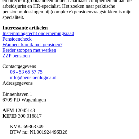
en directeur-grootaandeelhouder. Daarnaast complementair aan de
arbeidsjurist en HR-specialist. Het zoeken naar praktische
pensioenoplossingen bij (complexe) pensioenvraagstukken is mijn
specialiteit.
Interessante artikelen
Instemmingsrecht ondernemingsraad
Pensioencheck
Wanneer kan ik met pensioen?
Eerder stoppen met werken
ZZP pensioen
Contactgegevens
06 - 53 65 57 75
info@pensioenlogica.nl
Adresgegevens
Binnenhaven 1
6709 PD
Wageningen
AFM
12045143
KIFID
300.016817
KVK: 69363749
BTW nr.: NL001924496B26