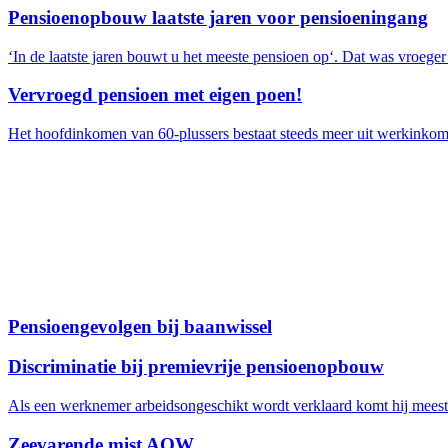
Pensioenopbouw laatste jaren voor pensioeningang
‘In de laatste jaren bouwt u het meeste pensioen op‘. Dat was vroeger we
Vervroegd pensioen met eigen poen!
Het hoofdinkomen van 60-plussers bestaat steeds meer uit werkinkomen 
Pensioengevolgen bij baanwissel
Discriminatie bij premievrije pensioenopbouw
Als een werknemer arbeidsongeschikt wordt verklaard komt hij meesta
Zeevarende mist AOW