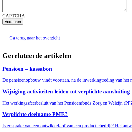
CAPTCHA
Versturen
Ga terug naar het overzicht
Gerelateerde artikelen
Pensioen – kassabon
De pensioenopbouw vindt voortaan, na de inwerkingtreding van het nie
Wijziging activiteiten leiden tot verplichte aansluiting
Het werkingssfeerbesluit van het Pensioenfonds Zorg en Welzijn (PFZ
Verplichte deelname PME?
Is er sprake van een ontwikkel- of van een productiebedrijf? Het antwo