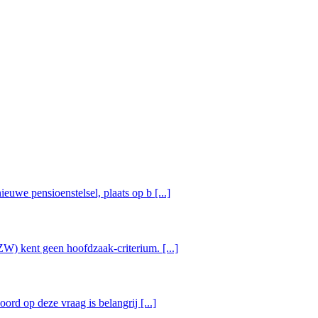
uwe pensioenstelsel, plaats op b [...]
W) kent geen hoofdzaak-criterium. [...]
ord op deze vraag is belangrij [...]