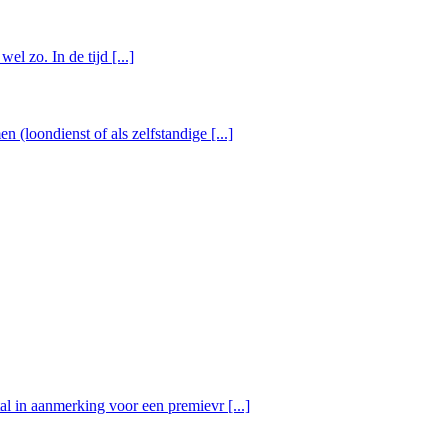
l zo. In de tijd [...]
(loondienst of als zelfstandige [...]
l in aanmerking voor een premievr [...]