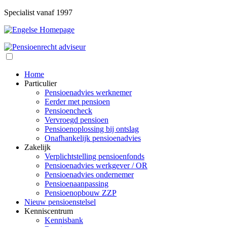
Specialist vanaf 1997
Home
Particulier
Pensioenadvies werknemer
Eerder met pensioen
Pensioencheck
Vervroegd pensioen
Pensioenoplossing bij ontslag
Onafhankelijk pensioenadvies
Zakelijk
Verplichtstelling pensioenfonds
Pensioenadvies werkgever / OR
Pensioenadvies ondernemer
Pensioenaanpassing
Pensioenopbouw ZZP
Nieuw pensioenstelsel
Kenniscentrum
Kennisbank