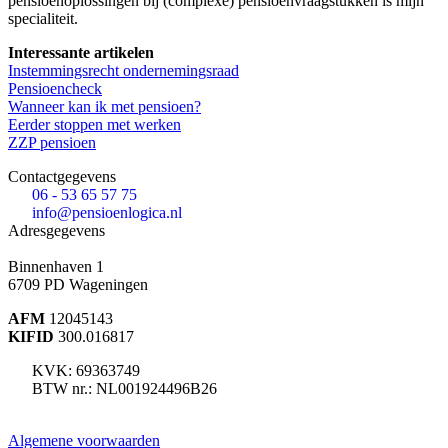
pensioenoplossingen bij (complexe) pensioenvraagstukken is mijn
specialiteit.
Interessante artikelen
Instemmingsrecht ondernemingsraad
Pensioencheck
Wanneer kan ik met pensioen?
Eerder stoppen met werken
ZZP pensioen
Contactgegevens
06 - 53 65 57 75
info@pensioenlogica.nl
Adresgegevens
Binnenhaven 1
6709 PD
Wageningen
AFM
12045143
KIFID
300.016817
KVK: 69363749
BTW nr.: NL001924496B26
Algemene voorwaarden