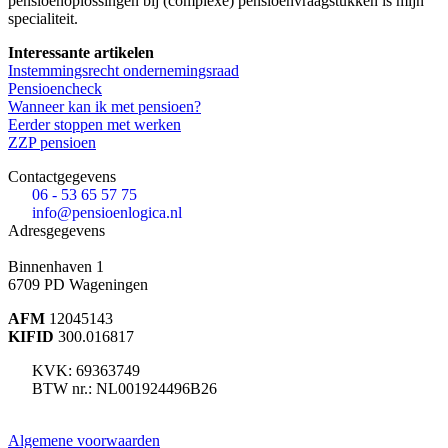
pensioenoplossingen bij (complexe) pensioenvraagstukken is mijn
specialiteit.
Interessante artikelen
Instemmingsrecht ondernemingsraad
Pensioencheck
Wanneer kan ik met pensioen?
Eerder stoppen met werken
ZZP pensioen
Contactgegevens
06 - 53 65 57 75
info@pensioenlogica.nl
Adresgegevens
Binnenhaven 1
6709 PD
Wageningen
AFM
12045143
KIFID
300.016817
KVK: 69363749
BTW nr.: NL001924496B26
Algemene voorwaarden