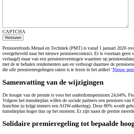
CAPTCHA
Versturen
Pensioenfonds Metaal en Techniek (PMT) is vanaf 1 januari 2026 ov
overgeheveld naar het nieuwe pensioencontract. Er is voortaan geen
verlaagd) maar van een pensioenvermogen waarmee op pensioendat
met de te behalen rendementen aan en verhoogt daarmee de pensioenuitk
die
alle
pensioenregelingen raken is te lezen in het artikel ‘
Nieuw pens
Samenvatting van de wijzigingen
De hoogte van de premie is voor het ouderdomspensioen 24,04%. Fis
Volgens het transitieplan willen de sociale partners een pensioen v
franchise (u krijgt immers een AOW-uitkering). Deze 80% wordt geha
transitieplan hoger dan op het moment. Er zijn naast de premie meerde
Solidaire premieregeling tot bepaalde hoo