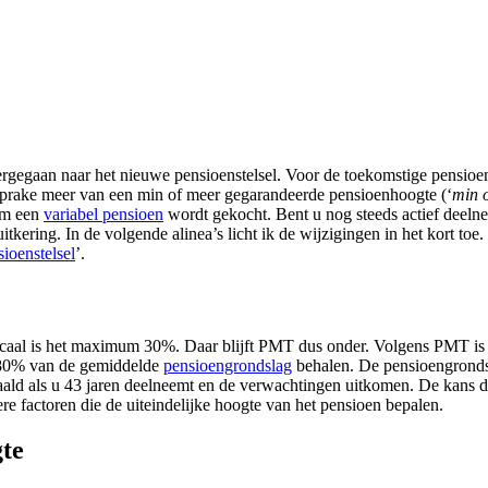
ergegaan naar het nieuwe pensioenstelsel. Voor de toekomstige pensio
 sprake meer van een min of meer gegarandeerde pensioenhoogte (‘
min 
um een
variabel pensioen
wordt gekocht. Bent u nog steeds actief deel
ering. In de volgende alinea’s licht ik de wijzigingen in het kort toe
ioenstelsel
’.
caal is het maximum 30%. Daar blijft PMT dus onder. Volgens PMT is 
an 80% van de gemiddelde
pensioengrondslag
behalen. De pensioengronds
ald als u 43 jaren deelneemt en de verwachtingen uitkomen. De kans da
re factoren die de uiteindelijke hoogte van het pensioen bepalen.
gte