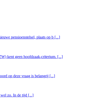
uwe pensioenstelsel, plaats op b [...]
W) kent geen hoofdzaak-criterium. [...]
ord op deze vraag is belangrij [...]
l zo. In de tijd [...]