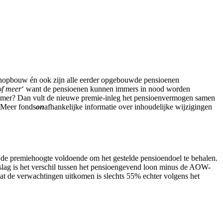
enopbouw én ook zijn alle eerder opgebouwde pensioenen
of meer
‘ want de pensioenen kunnen immers in nood worden
nemer? Dan vult de nieuwe premie-inleg het pensioenvermogen samen
. Meer fonds
on
afhankelijke informatie over inhoudelijke wijzigingen
de premiehoogte voldoende om het gestelde pensioendoel te behalen.
lag is het verschil tussen het pensioengevend loon minus de AOW-
t de verwachtingen uitkomen is slechts 55% echter volgens het