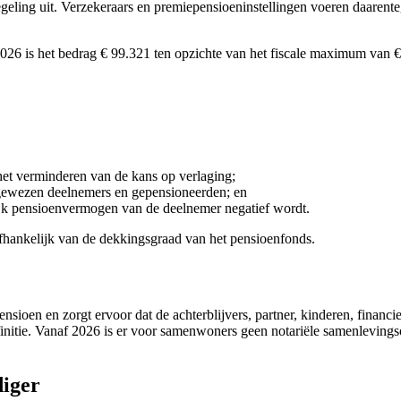
geling uit. Verzekeraars en premiepensioeninstellingen voeren daarenteg
 2026 is het bedrag € 99.321 ten opzichte van het fiscale maximum van 
het verminderen van de kans op verlaging;
 gewezen deelnemers en gepensioneerden; en
ijk pensioenvermogen van de deelnemer negatief wordt.
 afhankelijk van de dekkingsgraad van het pensioenfonds.
sioen en zorgt ervoor dat de achterblijvers, partner, kinderen, financi
finitie. Vanaf 2026 is er voor samenwoners geen notariële samenlevin
iger