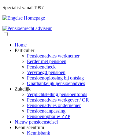
Specialist vanaf 1997
Home
Particulier
Pensioenadvies werknemer
Eerder met pensioen
Pensioencheck
Vervroegd pensioen
Pensioenoplossing bij ontslag
Onafhankelijk pensioenadvies
Zakelijk
Verplichtstelling pensioenfonds
Pensioenadvies werkgever / OR
Pensioenadvies ondernemer
Pensioenaanpassing
Pensioenopbouw ZZP
Nieuw pensioenstelsel
Kenniscentrum
Kennisbank